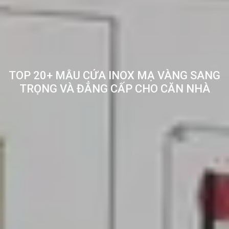
TOP 20+ MẪU CỬA INOX MẠ VÀNG SANG
TRỌNG VÀ ĐẲNG CẤP CHO CĂN NHÀ