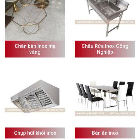
Chân bàn Inox mạ
Chậu Rửa Inox Công
vàng
Nghiệp
Chụp hút khói inox
Bàn ăn inox