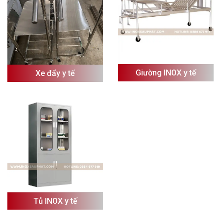
Giường INOX y tế
Xe đẩy y tế
Tủ INOX y tế