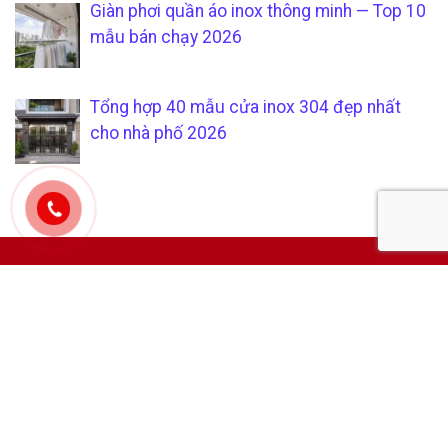
Giàn phơi quần áo inox thông minh — Top 10
mẫu bán chạy 2026
Tổng hợp 40 mẫu cửa inox 304 đẹp nhất
cho nhà phố 2026
CÔNG TY TNHH SẢN XUẤT &
CHÍCH SÁCH KHÁCH HÀNG
THƯƠNG MẠI SÁU PHÁT
Hướng dẫn mua hàng tại
Mã số thuế:
0315205794
xưởng gia công inox uy tín và
Địa Chỉ Văn Phòng:
1/4D
chuyên nghiệp
Phan Văn Hớn, Xuân Thới
Quy trình thanh toán minh
Thượng, Hóc Môn, TP. HCM