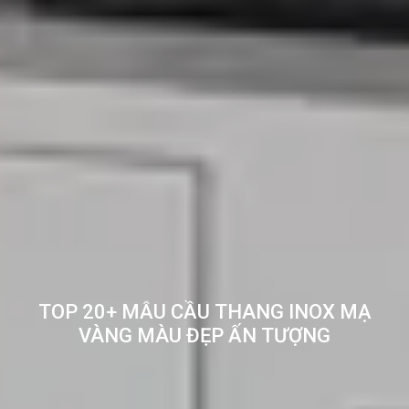
TOP 20+ MẪU CẦU THANG INOX MẠ
VÀNG MÀU ĐẸP ẤN TƯỢNG