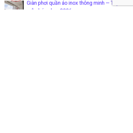
Giàn phơi quần áo inox thông minh — Top 10
mẫu bán chạy 2026
Tổng hợp 40 mẫu cửa inox 304 đẹp nhất
cho nhà phố 2026
CÔNG TY TNHH SẢN XUẤT &
CHÍCH SÁCH KHÁCH HÀNG
THƯƠNG MẠI SÁU PHÁT
Hướng dẫn mua hàng tại
Mã số thuế:
0315205794
xưởng gia công inox uy tín và
Địa Chỉ Văn Phòng:
1/4D
chuyên nghiệp
Phan Văn Hớn, Xuân Thới
Quy trình thanh toán minh
Thượng, Hóc Môn, TP. HCM