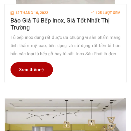
12 THÁNG 10, 2022
125 LƯỢT XEM
Báo Giá Tủ Bếp Inox, Giá Tốt Nhất Thị
Trường
Tủ bếp inox đang rất được ưa chuộng vì sản phẩm mang
tính thẩm mỹ cao, tiện dụng và sử dụng rất bền bỉ hơn
hẳn các loại tủ bếp gỗ hay tủ sắt. Inox Sáu Phát là đơn vị
chuyên thiết kế và thi công loại tủ này với giá tốt nhất thị
Xem thêm
trường.