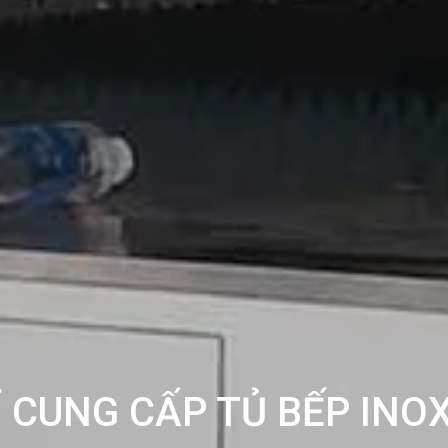
Ỉ CUNG CẤP TỦ BẾP INOX