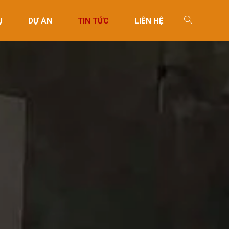
Ụ
DỰ ÁN
TIN TỨC
LIÊN HỆ