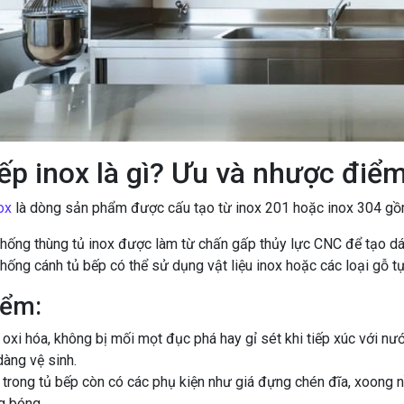
ếp inox là gì? Ưu và nhược điểm
ox
là dòng sản phẩm được cấu tạo từ inox 201 hoặc inox 304 gồm
thống thùng tủ inox được làm từ chấn gấp thủy lực CNC để tạo dá
hống cánh tủ bếp có thể sử dụng vật liệu inox hoặc các loại gỗ t
iểm:
ị oxi hóa, không bị mối mọt đục phá hay gỉ sét khi tiếp xúc với nư
àng vệ sinh.
trong tủ bếp còn có các phụ kiện như giá đựng chén đĩa, xoong n
g bóng.