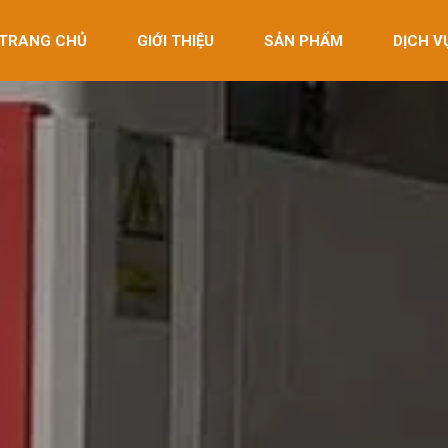
TRANG CHỦ
GIỚI THIỆU
SẢN PHẨM
DỊCH V