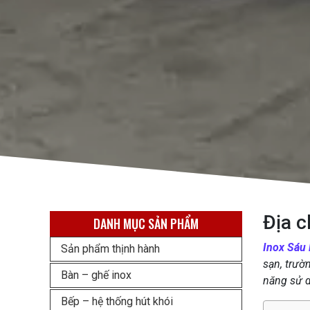
Địa c
DANH MỤC SẢN PHẨM
Inox Sáu 
Sản phẩm thịnh hành
sạn, trườ
Bàn – ghế inox
năng sử dụ
Bếp – hệ thống hút khói