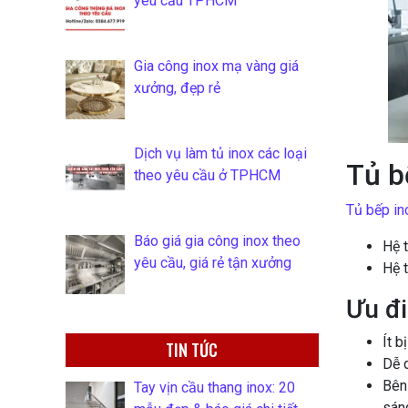
yêu cầu TPHCM
Gia công inox mạ vàng giá
xưởng, đẹp rẻ
Dịch vụ làm tủ inox các loại
Tủ b
theo yêu cầu ở TPHCM
Tủ bếp in
Báo giá gia công inox theo
Hệ 
yêu cầu, giá rẻ tận xưởng
Hệ t
Ưu đ
Ít b
TIN TỨC
Dễ d
Bên 
Tay vịn cầu thang inox: 20
sán