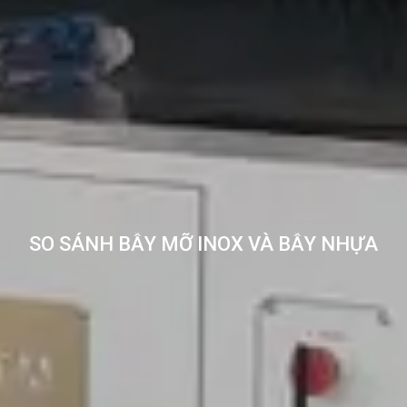
SO SÁNH BẪY MỠ INOX VÀ BẪY NHỰA