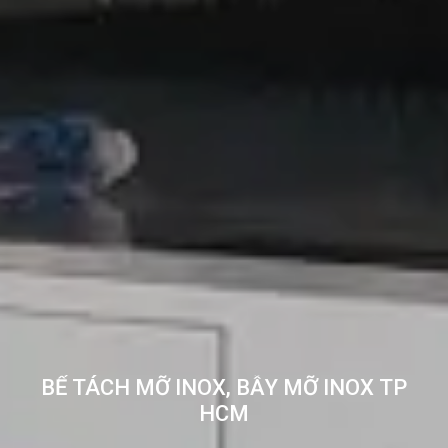
BỂ TÁCH MỠ INOX, BẪY MỠ INOX TP
HCM