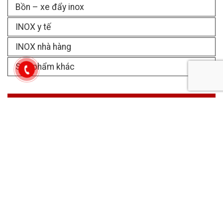
Bồn – xe đẩy inox
INOX y tế
INOX nhà hàng
Sản phẩm khác
DỊCH VỤ
Dịch vụ gia công inox theo yêu cầu
Gia công thùng đá inox theo yêu cầu
TPHCM
Gia công inox mạ vàng giá xưởng, đẹp rẻ