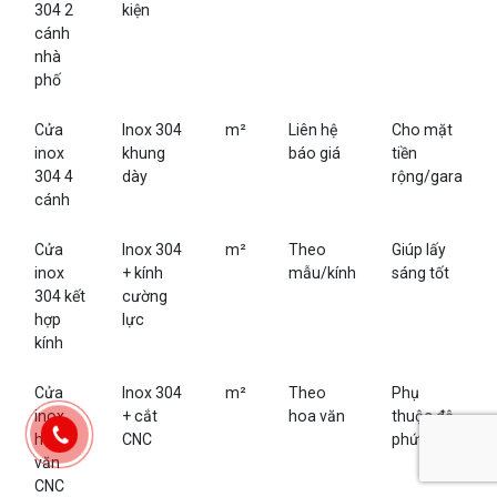
304 2
kiện
cánh
nhà
phố
Cửa
Inox 304
m²
Liên hệ
Cho mặt
inox
khung
báo giá
tiền
304 4
dày
rộng/gara
cánh
Cửa
Inox 304
m²
Theo
Giúp lấy
inox
+ kính
mẫu/kính
sáng tốt
304 kết
cường
hợp
lực
kính
Cửa
Inox 304
m²
Theo
Phụ
inox
+ cắt
hoa văn
thuộc độ
hoa
CNC
phức tạp
văn
CNC