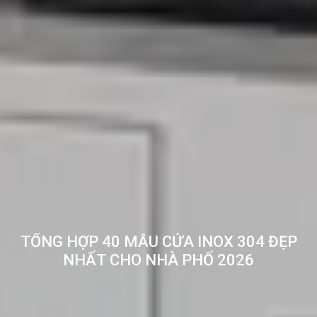
TỔNG HỢP 40 MẪU CỬA INOX 304 ĐẸP
NHẤT CHO NHÀ PHỐ 2026