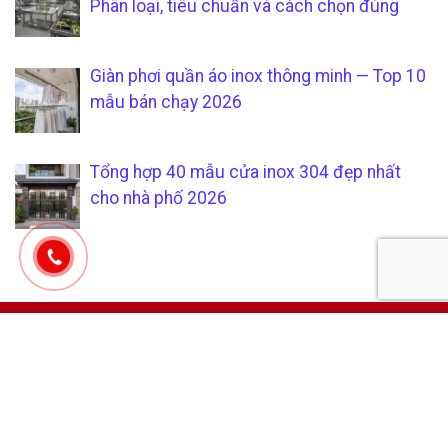
Phân loại, tiêu chuẩn và cách chọn đúng
Giàn phơi quần áo inox thông minh — Top 10
mẫu bán chạy 2026
Tổng hợp 40 mẫu cửa inox 304 đẹp nhất
cho nhà phố 2026
CÔNG TY TNHH SẢN XUẤT &
CHÍCH SÁCH KHÁCH HÀNG
THƯƠNG MẠI SÁU PHÁT
Hướng dẫn mua hàng tại
Mã số thuế:
0315205794
xưởng gia công inox uy tín và