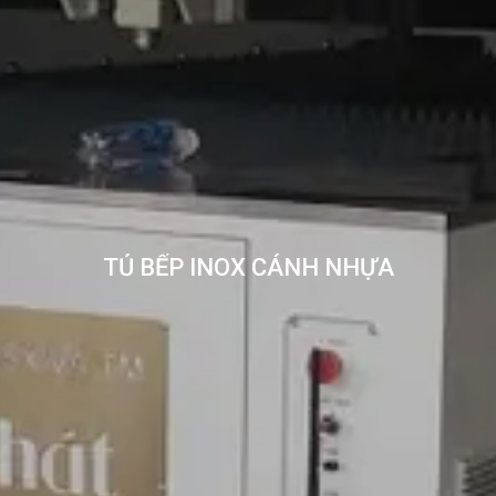
TỦ BẾP INOX CÁNH NHỰA