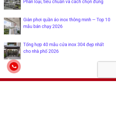
Phân loại, tiêu chuẩn và cách chọn đúng
Giàn phơi quần áo inox thông minh — Top 10
mẫu bán chạy 2026
Tổng hợp 40 mẫu cửa inox 304 đẹp nhất
cho nhà phố 2026
CÔNG TY TNHH SẢN XUẤT &
CHÍCH SÁCH KHÁCH HÀNG
THƯƠNG MẠI SÁU PHÁT
Hướng dẫn mua hàng tại
Mã số thuế:
0315205794
xưởng gia công inox uy tín và