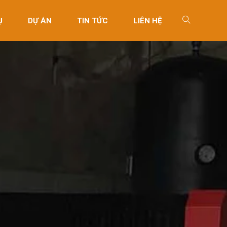
Ụ
DỰ ÁN
TIN TỨC
LIÊN HỆ