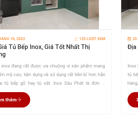
HÁNG 10, 2022
125 LƯỢT XEM
20
iá Tủ Bếp Inox, Giá Tốt Nhất Thị
Địa
ng
 inox đang rất được ưa chuộng vì sản phẩm mang
Inox
hẩm mỹ cao, tiện dụng và sử dụng rất bền bỉ hơn hẳn
tủ bế
ại tủ bếp gỗ hay tủ sắt. Inox Sáu Phát là đơn vị
hàng
thiết kế và thi công loại tủ này với giá tốt nhất thị
gia c
m thêm
đối v