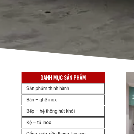
DANH MỤC SẢN PHẨM
Sản phẩm thịnh hành
Bàn – ghế inox
Bếp – hệ thống hút khói
Kệ – tủ inox
Cổng, cửa, cầu thang, lan can