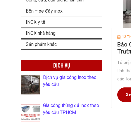
Bồn – xe đẩy inox
INOX y tế
INOX nhà hàng
12 T
Báo G
Sản phẩm khác
Trườ
Tủ bếp
DỊCH VỤ
tính t
Dịch vụ gia công inox theo
các lo
yêu cầu
chuyên 
Xe
trường.
Gia công thùng đá inox theo
yêu cầu TPHCM