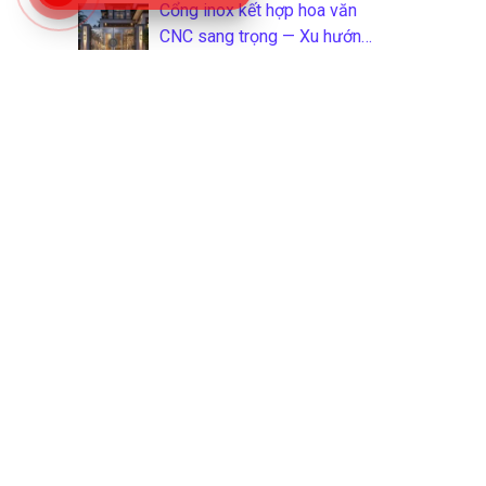
Cổng inox kết hợp hoa văn
CNC sang trọng — Xu hướng
2026
Thiết bị inox công nghiệp
ngành thực phẩm: Phân loại,
tiêu chuẩn và cách chọn
đúng
Giàn phơi quần áo inox thông
minh — Top 10 mẫu bán chạy
2026
Tổng hợp 40 mẫu cửa inox
304 đẹp nhất cho nhà phố
2026