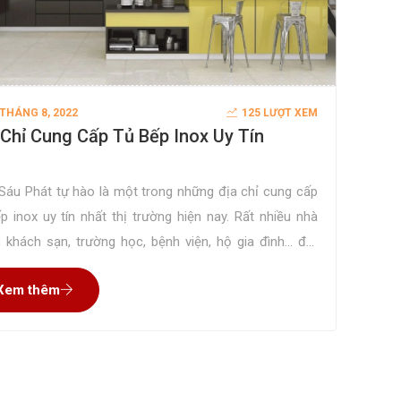
 THÁNG 8, 2022
125 LƯỢT XEM
 Chỉ Cung Cấp Tủ Bếp Inox Uy Tín
 Sáu Phát tự hào là một trong những địa chỉ cung cấp
p inox uy tín nhất thị trường hiện nay. Rất nhiều nhà
, khách sạn, trường học, bệnh viện, hộ gia đình… đặt
ông sản phẩm tại công ty chúng tôi và hài lòng tuyệt
Xem thêm
ề chất lượng và