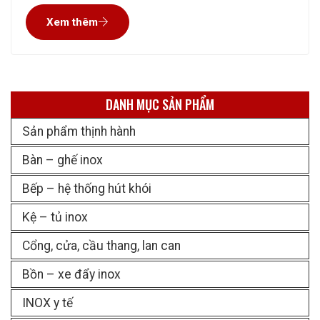
thẩm mỹ cao với chi phí rất tiết kiệm. Xưởng của chúng
Xem thêm
tôi đã có hơn 10 năm hoạt động, gia
DANH MỤC SẢN PHẨM
Sản phẩm thịnh hành
Bàn – ghế inox
Bếp – hệ thống hút khói
Kệ – tủ inox
Cổng, cửa, cầu thang, lan can
Bồn – xe đẩy inox
INOX y tế