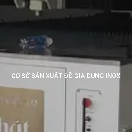
CƠ SỞ SẢN XUẤT ĐỒ GIA DỤNG INOX