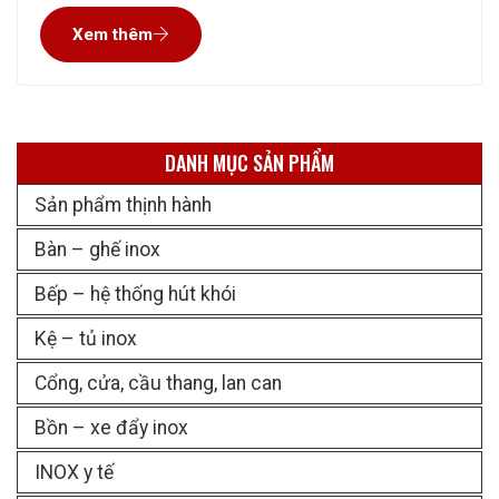
các sản phẩm gia dụng tới sản phẩm công nghiệp. Inox
Xem thêm
bền, đẹp và ngày nay cũng khá rẻ, nên
DANH MỤC SẢN PHẨM
Sản phẩm thịnh hành
Bàn – ghế inox
Bếp – hệ thống hút khói
Kệ – tủ inox
Cổng, cửa, cầu thang, lan can
Bồn – xe đẩy inox
INOX y tế