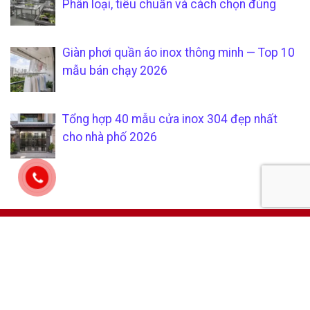
Phân loại, tiêu chuẩn và cách chọn đúng
Giàn phơi quần áo inox thông minh — Top 10
mẫu bán chạy 2026
Tổng hợp 40 mẫu cửa inox 304 đẹp nhất
cho nhà phố 2026
CÔNG TY TNHH SẢN XUẤT &
CHÍCH SÁCH KHÁCH HÀNG
THƯƠNG MẠI SÁU PHÁT
Hướng dẫn mua hàng tại
Mã số thuế:
0315205794
xưởng gia công inox uy tín và