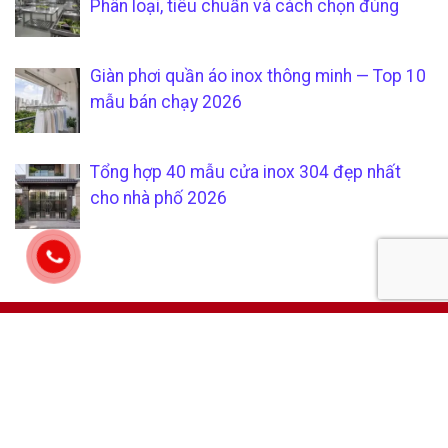
Phân loại, tiêu chuẩn và cách chọn đúng
Giàn phơi quần áo inox thông minh — Top 10
mẫu bán chạy 2026
Tổng hợp 40 mẫu cửa inox 304 đẹp nhất
cho nhà phố 2026
CÔNG TY TNHH SẢN XUẤT &
CHÍCH SÁCH KHÁCH HÀNG
THƯƠNG MẠI SÁU PHÁT
Hướng dẫn mua hàng tại
Mã số thuế:
0315205794
xưởng gia công inox uy tín và