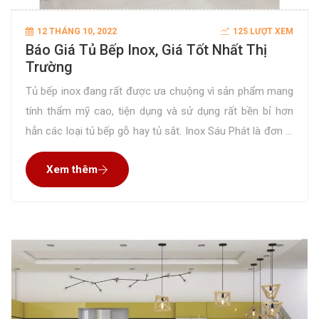
12 THÁNG 10, 2022
125 LƯỢT XEM
Báo Giá Tủ Bếp Inox, Giá Tốt Nhất Thị
Trường
Tủ bếp inox đang rất được ưa chuộng vì sản phẩm mang
tính thẩm mỹ cao, tiện dụng và sử dụng rất bền bỉ hơn
hẳn các loại tủ bếp gỗ hay tủ sắt. Inox Sáu Phát là đơn vị
chuyên thiết kế và thi công loại tủ này với giá tốt nhất thị
Xem thêm
trường.