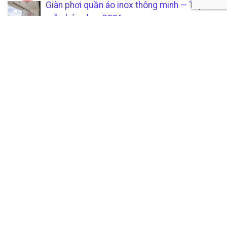
Giàn phơi quần áo inox thông minh — Top 10
mẫu bán chạy 2026
Tổng hợp 40 mẫu cửa inox 304 đẹp nhất
cho nhà phố 2026
CÔNG TY TNHH SẢN XUẤT &
CHÍCH SÁCH KHÁCH HÀNG
THƯƠNG MẠI SÁU PHÁT
Hướng dẫn mua hàng tại
Mã số thuế:
0315205794
xưởng gia công inox uy tín và
Địa Chỉ Văn Phòng:
1/4D
chuyên nghiệp
Phan Văn Hớn, Xuân Thới
Quy trình thanh toán minh
Thượng, Hóc Môn, TP. HCM