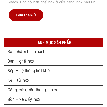
khách. Các bộ bàn ghế inox ở cửa hàng inox Sáu Phát
được làm bằng inox 304 hoặc inox 201, có độ dày 1,0 –
Xem thêm
1,2mm. Mà bạn có biết inox
DANH MỤC SẢN PHẨM
Sản phẩm thịnh hành
Bàn – ghế inox
Bếp – hệ thống hút khói
Kệ – tủ inox
Cổng, cửa, cầu thang, lan can
Bồn – xe đẩy inox