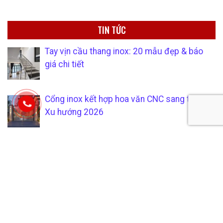
TIN TỨC
Tay vịn cầu thang inox: 20 mẫu đẹp & báo
giá chi tiết
Cổng inox kết hợp hoa văn CNC sang trọng —
Xu hướng 2026
Thiết bị inox công nghiệp ngành thực phẩm:
Phân loại, tiêu chuẩn và cách chọn đúng
Giàn phơi quần áo inox thông minh — Top 10
mẫu bán chạy 2026