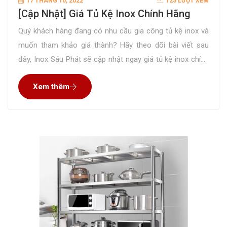
17 THÁNG 10, 2022
125 LƯỢT XEM
[Cập Nhật] Giá Tủ Kệ Inox Chính Hãng
Quý khách hàng đang có nhu cầu gia công tủ kệ inox và
muốn tham khảo giá thành? Hãy theo dõi bài viết sau
đây, Inox Sáu Phát sẽ cập nhật ngay giá tủ kệ inox chính
hãng để Quý vị tham khảo. Chúng tôi tự hào là đơn vị
Xem thêm
cung cấp các sản phẩm