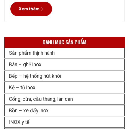
nướng, bếp nướng, làm chậu rửa inox… Nay inox Sáu Phát
Xem thêm
lại muốn giúp các bà nội
DANH MỤC SẢN PHẨM
Sản phẩm thịnh hành
Bàn – ghế inox
Bếp – hệ thống hút khói
Kệ – tủ inox
Cổng, cửa, cầu thang, lan can
Bồn – xe đẩy inox
INOX y tế