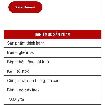
sở hữu đội ngũ thợ dày dặn kinh nghiệm; chúng tôi nhất
Xem thêm
định mang đến cho Quý khách hàng
DANH MỤC SẢN PHẨM
Sản phẩm thịnh hành
Bàn – ghế inox
Bếp – hệ thống hút khói
Kệ – tủ inox
Cổng, cửa, cầu thang, lan can
Bồn – xe đẩy inox
INOX y tế