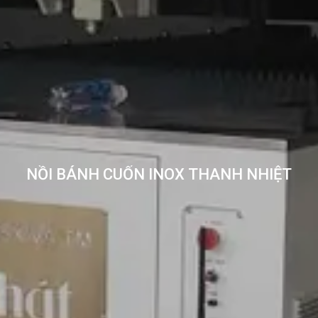
NỒI BÁNH CUỐN INOX THANH NHIỆT