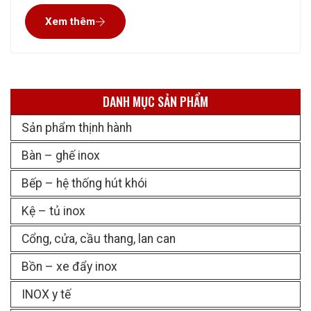
một số nồi nấu phở inox cho tiệm phở của mình có thể
Xem thêm
liên hệ với Inox Sáu Phát. Công
DANH MỤC SẢN PHẨM
Sản phẩm thịnh hành
Bàn – ghế inox
Bếp – hệ thống hút khói
Kệ – tủ inox
Cổng, cửa, cầu thang, lan can
Bồn – xe đẩy inox
INOX y tế