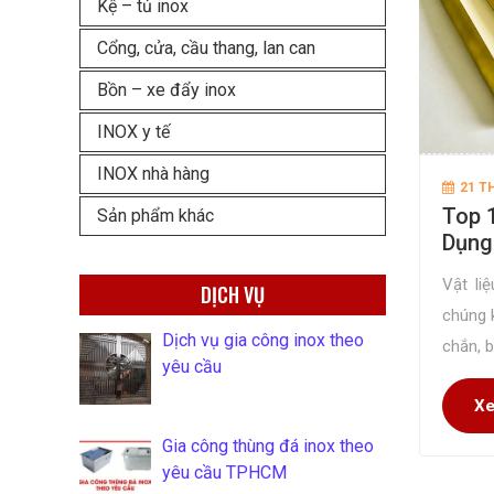
Kệ – tủ inox
Cổng, cửa, cầu thang, lan can
Bồn – xe đẩy inox
INOX y tế
INOX nhà hàng
21 T
Top 
Sản phẩm khác
Dụng
Vật li
DỊCH VỤ
chúng 
Dịch vụ gia công inox theo
chắn, b
yêu cầu
dùng. 
Xe
để lắp
Gia công thùng đá inox theo
yêu cầu TPHCM