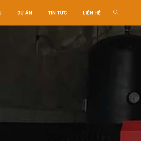
Ụ
DỰ ÁN
TIN TỨC
LIÊN HỆ