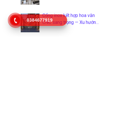
Cổng inox kết hợp hoa văn
0384677919
CNC sang trọng — Xu hướng
2026
Thiết bị inox công nghiệp
ngành thực phẩm: Phân loại,
tiêu chuẩn và cách chọn
đúng
Giàn phơi quần áo inox thông
minh — Top 10 mẫu bán chạy
2026
Tổng hợp 40 mẫu cửa inox
304 đẹp nhất cho nhà phố
2026