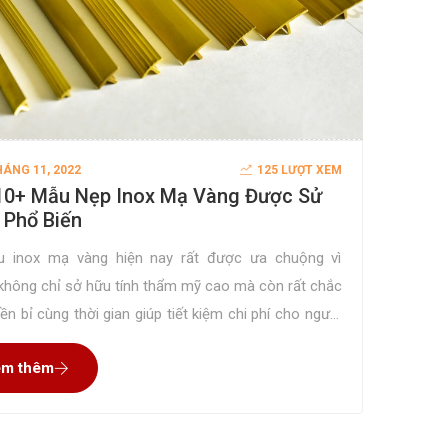
HÁNG 11, 2022
125 LƯỢT XEM
10+ Mẫu Nẹp Inox Mạ Vàng Được Sử
 Phổ Biến
ệu inox mạ vàng hiện nay rất được ưa chuộng vì
không chỉ sở hữu tính thẩm mỹ cao mà còn rất chắc
ền bỉ cùng thời gian giúp tiết kiệm chi phí cho người
Nếu các bạn đang tìm kiếm mẫu nẹp inox mạ vàng
m thêm
 đặt cho các