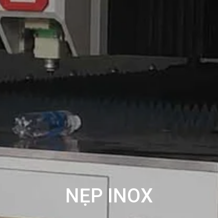
NẸP INOX