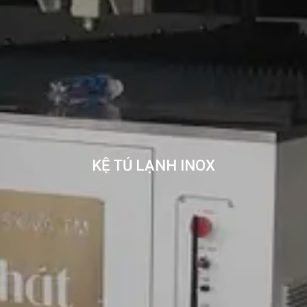
KỆ TỦ LẠNH INOX