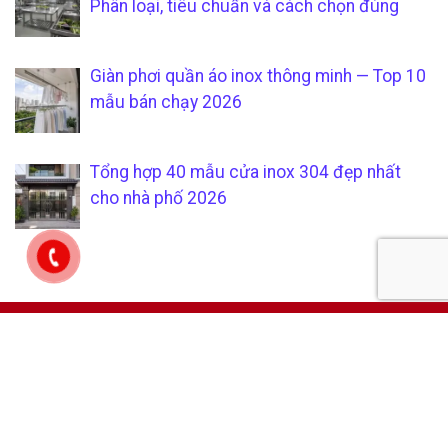
Phân loại, tiêu chuẩn và cách chọn đúng
Giàn phơi quần áo inox thông minh — Top 10
mẫu bán chạy 2026
Tổng hợp 40 mẫu cửa inox 304 đẹp nhất
cho nhà phố 2026
CÔNG TY TNHH SẢN XUẤT &
CHÍCH SÁCH KHÁCH HÀNG
THƯƠNG MẠI SÁU PHÁT
Hướng dẫn mua hàng tại
Mã số thuế:
0315205794
xưởng gia công inox uy tín và