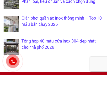
Phân loại, tiêu chuẩn và cách chọn đúng
Giàn phơi quần áo inox thông minh — Top 10
mẫu bán chạy 2026
Tổng hợp 40 mẫu cửa inox 304 đẹp nhất
cho nhà phố 2026
CÔNG TY TNHH SẢN XUẤT &
CHÍCH SÁCH KHÁCH HÀNG
THƯƠNG MẠI SÁU PHÁT
Hướng dẫn mua hàng tại
Mã số thuế:
0315205794
xưởng gia công inox uy tín và