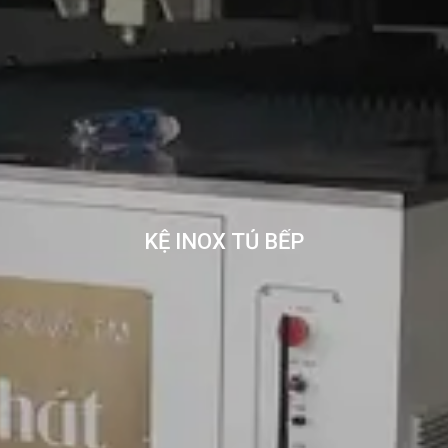
KỆ INOX TỦ BẾP