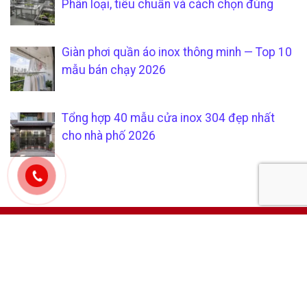
Phân loại, tiêu chuẩn và cách chọn đúng
Giàn phơi quần áo inox thông minh — Top 10
mẫu bán chạy 2026
Tổng hợp 40 mẫu cửa inox 304 đẹp nhất
cho nhà phố 2026
CÔNG TY TNHH SẢN XUẤT &
CHÍCH SÁCH KHÁCH HÀNG
THƯƠNG MẠI SÁU PHÁT
Hướng dẫn mua hàng tại
Mã số thuế:
0315205794
xưởng gia công inox uy tín và