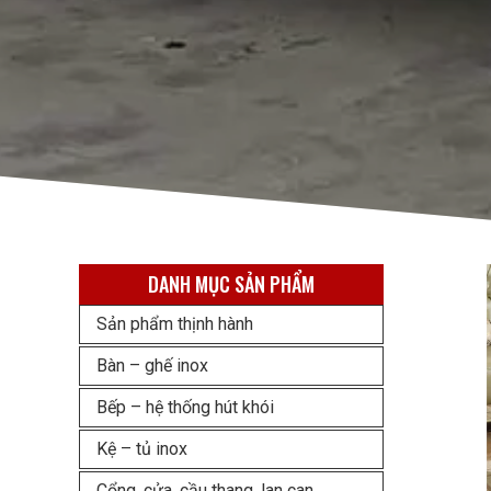
DANH MỤC SẢN PHẨM
Sản phẩm thịnh hành
Bàn – ghế inox
Bếp – hệ thống hút khói
Kệ – tủ inox
Cổng, cửa, cầu thang, lan can