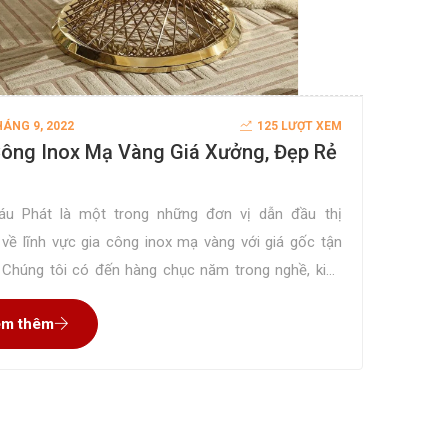
HÁNG 9, 2022
125 LƯỢT XEM
Công Inox Mạ Vàng Giá Xưởng, Đẹp Rẻ
áu Phát là một trong những đơn vị dẫn đầu thị
 về lĩnh vực gia công inox mạ vàng với giá gốc tận
 Chúng tôi có đến hàng chục năm trong nghề, kinh
 gia công cho rất nhiều đơn hàng nên tự tin mang
m thêm
n phẩm đúng như mong muốn