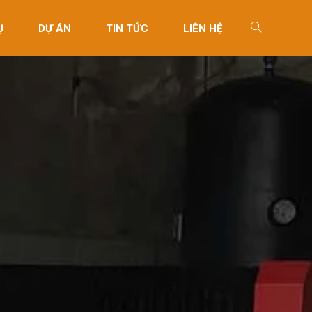
Ụ
DỰ ÁN
TIN TỨC
LIÊN HỆ