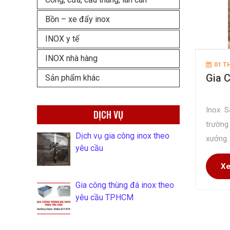
Bồn – xe đẩy inox
INOX y tế
INOX nhà hàng
01 T
Gia 
Sản phẩm khác
Inox S
DỊCH VỤ
trường
Dịch vụ gia công inox theo
xưởng.
yêu cầu
nghiệm
Xe
đến sả
Gia công thùng đá inox theo
yêu cầu TPHCM