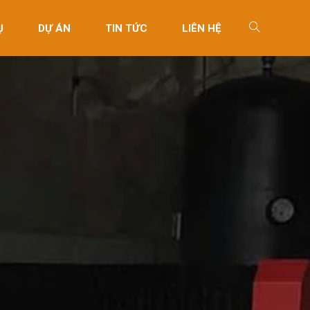
Ụ
DỰ ÁN
TIN TỨC
LIÊN HỆ