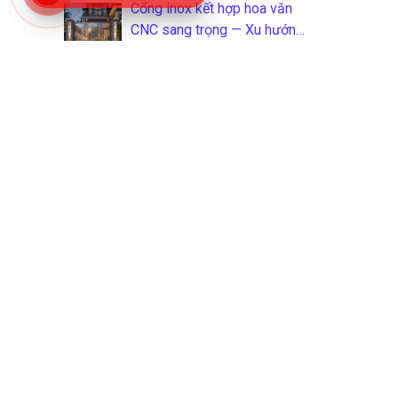
Cổng inox kết hợp hoa văn
CNC sang trọng — Xu hướng
2026
Thiết bị inox công nghiệp
ngành thực phẩm: Phân loại,
tiêu chuẩn và cách chọn
đúng
Giàn phơi quần áo inox thông
minh — Top 10 mẫu bán chạy
2026
Tổng hợp 40 mẫu cửa inox
304 đẹp nhất cho nhà phố
2026