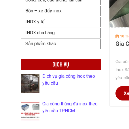
Bồn – xe đẩy inox
INOX y tế
INOX nhà hàng
10 T
Gia 
Sản phẩm khác
Gia côn
DỊCH VỤ
Inox S
Dịch vụ gia công inox theo
yêu cầ
yêu cầu
với chi
Xe
năm ho
Gia công thùng đá inox theo
yêu cầu TPHCM