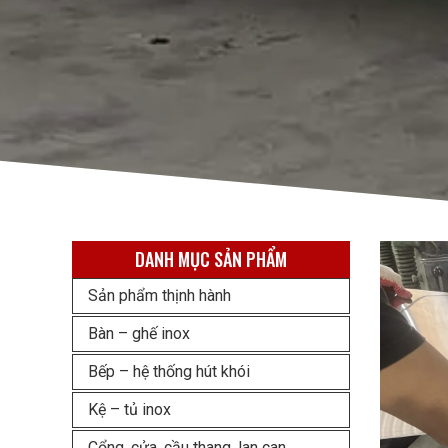
DANH MỤC SẢN PHẨM
Sản phẩm thịnh hành
Bàn – ghế inox
Bếp – hệ thống hút khói
Kệ – tủ inox
Cổng, cửa, cầu thang, lan can