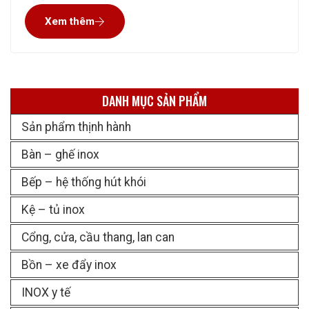
lại. Nhiều khi các vĩ nướng thịt cháy đen đầy than. Thế là
Xem thêm
miếng thịt cũng đen thui
DANH MỤC SẢN PHẨM
Sản phẩm thịnh hành
Bàn – ghế inox
Bếp – hệ thống hút khói
Kệ – tủ inox
Cổng, cửa, cầu thang, lan can
Bồn – xe đẩy inox
INOX y tế