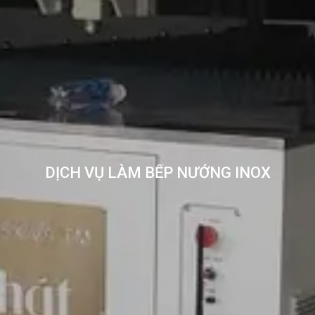
DỊCH VỤ LÀM BẾP NƯỚNG INOX