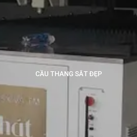
CẦU THANG SẮT ĐẸP