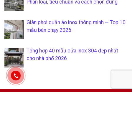
Phân loại, tiêu chuẩn và cách chọn đúng
Giàn phơi quần áo inox thông minh — Top 10
mẫu bán chạy 2026
Tổng hợp 40 mẫu cửa inox 304 đẹp nhất
cho nhà phố 2026
CÔNG TY TNHH SẢN XUẤT &
CHÍCH SÁCH KHÁCH HÀNG
THƯƠNG MẠI SÁU PHÁT
Hướng dẫn mua hàng tại
Mã số thuế:
0315205794
xưởng gia công inox uy tín và