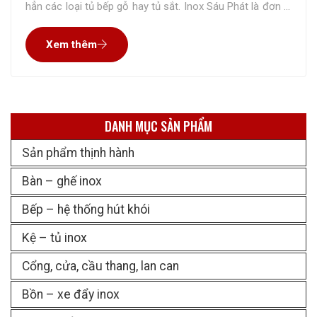
hẳn các loại tủ bếp gỗ hay tủ sắt. Inox Sáu Phát là đơn vị
chuyên thiết kế và thi công loại tủ này với giá tốt nhất thị
Xem thêm
trường.
DANH MỤC SẢN PHẨM
Sản phẩm thịnh hành
Bàn – ghế inox
Bếp – hệ thống hút khói
Kệ – tủ inox
Cổng, cửa, cầu thang, lan can
Bồn – xe đẩy inox