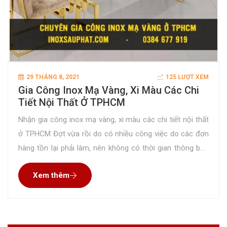
29 THÁNG 8, 2021
125 LƯỢT XEM
Gia Công Inox Mạ Vàng, Xi Màu Các Chi
Tiết Nội Thất Ở TPHCM
Nhận gia công inox mạ vàng, xi màu các chi tiết nội thất
ở TPHCM Đợt vừa rồi do có nhiều công việc do các đơn
hàng tồn lại phải làm, nên không có thời gian thông báo
với các bạn về dịch vụ gia công inox mạ vàng của xưởng
Xem thêm
inox Sáu Phát. Sau