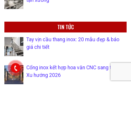
tận xưởng
TIN TỨC
Tay vịn cầu thang inox: 20 mẫu đẹp & báo
giá chi tiết
Cổng inox kết hợp hoa văn CNC sang trọng —
Xu hướng 2026
Thiết bị inox công nghiệp ngành thực phẩm:
Phân loại, tiêu chuẩn và cách chọn đúng
Giàn phơi quần áo inox thông minh — Top 10