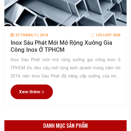
23 THÁNG 11, 2018
125 LƯỢT XEM
Inox Sáu Phát Mới Mở Rộng Xưởng Gia
Công Inox Ở TPHCM
Inox Sáu Phát mới mở rộng xưởng gia công inox ở
TPHCM Do nhu cầu mở rộng kinh doanh trong năm tới
2019, nên Inox Sáu Phát đã nâng cấp xưởng của mình
rộng rãi, mua thêm các thiết bị máy móc để giúp cho
Xem thêm
công việc gia công inox cho các công ty, cửa
DANH MỤC SẢN PHẨM