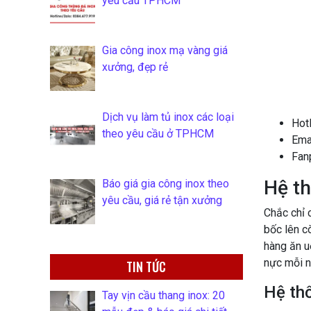
yêu cầu TPHCM
Gia công inox mạ vàng giá
xưởng, đẹp rẻ
Dịch vụ làm tủ inox các loại
Hotl
theo yêu cầu ở TPHCM
Ema
Fan
Hệ th
Báo giá gia công inox theo
yêu cầu, giá rẻ tận xưởng
Chắc chỉ 
bốc lên cò
hàng ăn u
nực mỗi n
TIN TỨC
Hệ thố
Tay vịn cầu thang inox: 20