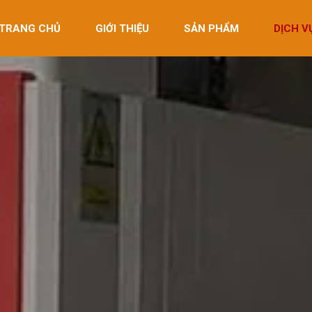
TRANG CHỦ
GIỚI THIỆU
SẢN PHẨM
DỊCH V