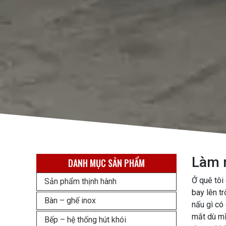
Làm m
DANH MỤC SẢN PHẨM
Ở quê tôi
Sản phẩm thịnh hành
bay lên tr
Bàn – ghế inox
nấu gì có 
mắt dù mìn
Bếp – hệ thống hút khói