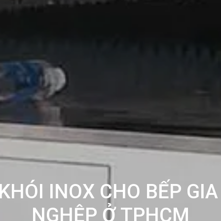
HÓI INOX CHO BẾP GIA
NGHỆP Ở TPHCM