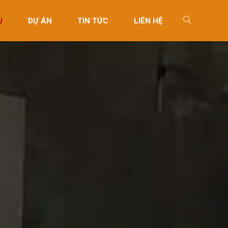
Ụ
DỰ ÁN
TIN TỨC
LIÊN HỆ