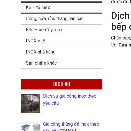
được đó l
Kệ – tủ inox
Dịch
Cổng, cửa, cầu thang, lan can
bếp 
Bồn – xe đẩy inox
Chào bạn,
INOX y tế
tôi.
Cửa h
INOX nhà hàng
Sản phẩm khác
DỊCH VỤ
Dịch vụ gia công inox theo
yêu cầu
Gia công thùng đá inox theo