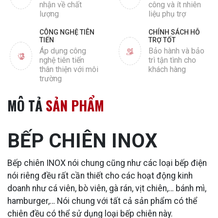
nhận về chất
công và ít nhiên
lượng
liệu phụ trợ
CÔNG NGHỆ TIÊN
CHÍNH SÁCH HỖ
TIẾN
TRỢ TỐT
Áp dụng công
Bảo hành và bảo
nghệ tiên tiến
trì tận tình cho
thân thiện với môi
khách hàng
trường
MÔ TẢ
SẢN PHẨM
BẾP CHIÊN INOX
Bếp chiên INOX nói chung cũng như các loại bếp điện
nói riêng đều rất cần thiết cho các hoạt động kinh
doanh như cá viên, bò viên, gà rán, vịt chiên,… bánh mì,
hamburger,… Nói chung với tất cả sản phẩm có thể
chiên đều có thể sử dụng loại bếp chiên này.